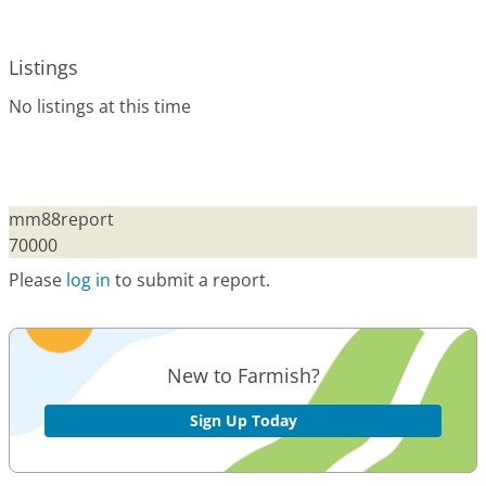
Listings
No listings at this time
mm88report
70000
Please
log in
to submit a report.
New to Farmish?
Sign Up Today