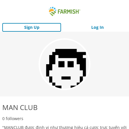
Skip
to
Content
Farmish
-
Sign Up
Log In
Home
MAN CLUB
0 followers
"MANCLUB được định vị như thương hiệu cá cược trực tuyến với