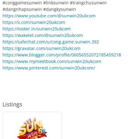
#conggamesunwin #linksunwin #trangchusunwin
#dangnhapsunwin #dangkysunwin
https://www.youtube.com/@sunwin20ukcom
https://x.com/sunwin20ukcom
https://tooter.in/sunwin20ukcom
https://wakelet.com/@sunwin20ukcom
https://safechat.com/u/cong.game.sunwin.392
https://gravatar.com/sunwin20ukcom
https://www.blogger.com/profile/06056552072185459218
https://www.mymeetbook.com/sunwin20ukcom
https://www.pinterest.com/sunwin20ukcom/
Listings