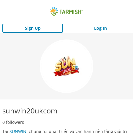
Skip
to
Content
Farmish
-
Sign Up
Log In
Home
sunwin20ukcom
0 followers
Tại
SUNWIN
, chúng tôi phát triển và vận hành nền tảng giải trí