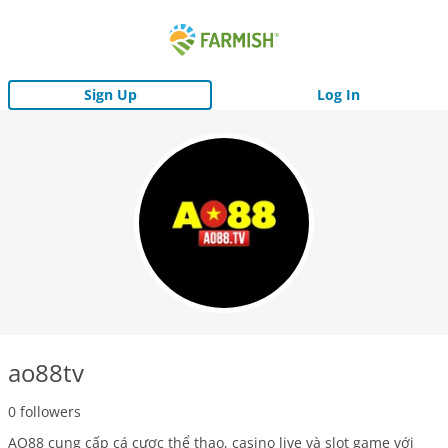
Skip
to
Content
Farmish
-
Sign Up
Log In
Home
ao88tv
0 followers
AO88 cung cấp cá cược thể thao, casino live và slot game với